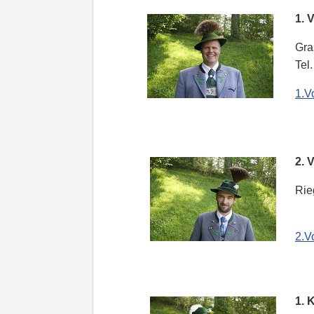
1. Vo
Grase
Tel. 
1.V
2. Vo
Riege
2.V
1. Ka