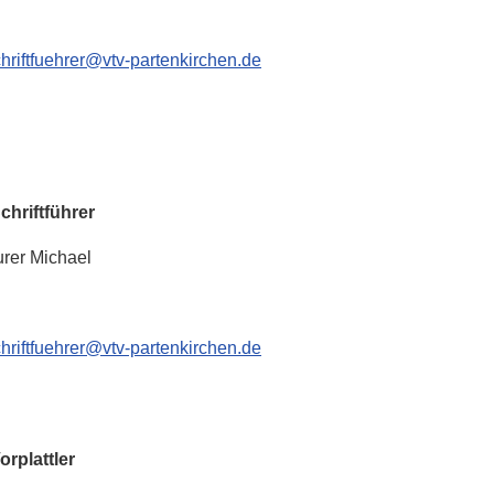
hriftfuehrer@vtv-partenkirchen.de
hriftführer
r Michael
hriftfuehrer@vtv-partenkirchen.de
plattler