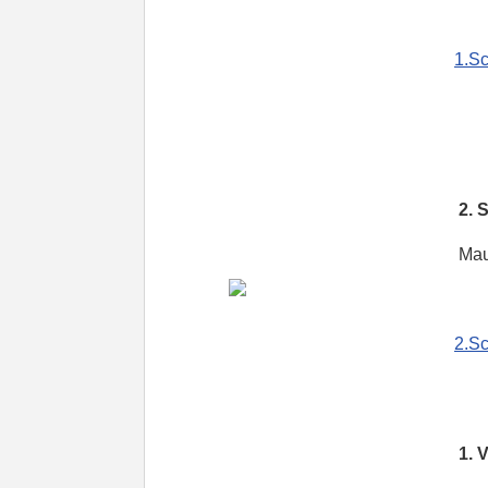
1.Sc
2. Sc
Maure
2.Sc
1. Vor