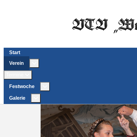
Start
Weitere Informationen: Verein
Verein
Termine
Weitere Informationen: Festwoche
Festwoche
Weitere Informationen: Galerie
Galerie