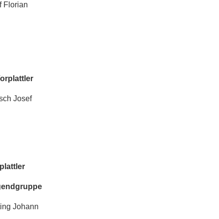
Florian
plattler
h Josef
attler
ndgruppe
ng Johann