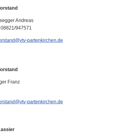
rstand
gger Andreas
08821/947571
orstand@vtv-partenkirchen.de
rstand
r Franz
orstand@vtv-partenkirchen.de
ssier