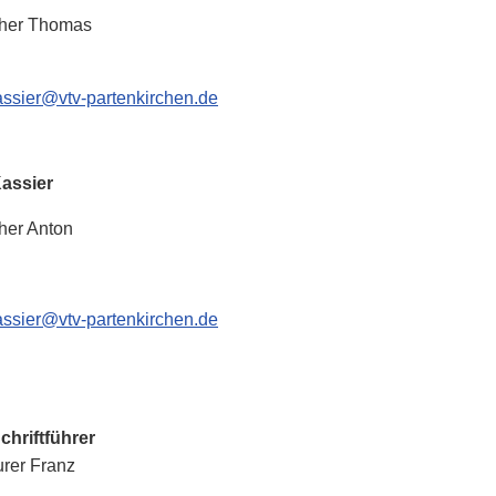
er Thomas
assier@vtv-partenkirchen.de
ssier
r Anton
assier@vtv-partenkirchen.de
hriftführer
r Franz