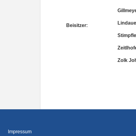
Gillmeyer
Lindauer 
Beisitzer:
Stimpfle 
Zeitlhofe
Zolk Joh
Impressum