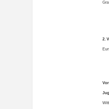
Graf 
2. Vor
Eursc
Vorpl
Juge
Witti