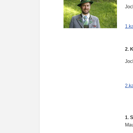
Joch
1.k
2. Ka
Joche
2.k
1. Sc
Maure